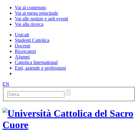
Vai al contenuto
Vai al menu principale
Vai alle notizie e agli eventi
Vai alla ricerca
Unicatt
Studenti Cattolica
Docenti
Ricercatori
Alumni
Cattolica International
Enti, aziende e professioni
EN