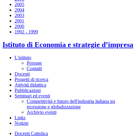
2005
2004
2003
2001
2000
1992 - 1999
Istituto di Economia e strategie d’impresa
L'istituto
Persone
Contatti
Docenti
Progetti di ricerca
Attività didattica
Pubblicazioni
Seminari ed eventi
Competitività e futuro dell'industria italiana tra
recessione e globalizzazione
Archivio eventi
Links
Notizie
Docenti Cattolica