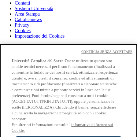
Contatti
Sostieni l'Università
Area Stampa
Cattolicanews
Privacy
Cookies
Impostazione dei Cookies
Cloudmail
Cloudmail icatt
CONTINUA SENZA ACCETTARE
WiFi e Eduroam
Università Cattolica del Sacro Cuore
utilizza su questo sito
OFF-CAMPUS
cookie tecnici necessari per il suo funzionamento (finalizzati a
Intranet
consentire la fruizione dei nostri servizi, ottimizzare l'esperienza
utente) e, ove si presti il consenso, cookie ed altri strumenti di
Biblioteca
tracciamento e di profilazione (finalizzati a elaborare statistiche
Librerie
Educatt
e comunicazioni mirate a proporre servizi in linea con le tue
CV Online
preferenze). Puoi fornire/negare il consenso a tutti i cookie
Albo fornitori
(ACCETTA TUTTI/RIFIUTA TUTTI), oppure personalizzare le
Bandi e gare
scelte (PERSONALIZZA). Chiudendo il banner senza effettuare
Verifica Certificati
alcuna scelta la navigazione proseguirà solo con i cookie
necessari.
Seguici su
Per ulteriori informazioni consulta l'
informativa di Ateneo sui
Cookie.